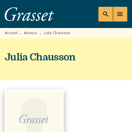
MENU
RECHERCHE
CONTENU
search
menu
PIED DE PAGE
Accueil
Auteurs
Julia Chausson
•
•
Julia Chausson