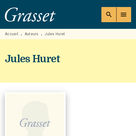
MENU
RECHERCHE
CONTENU
search
menu
PIED DE PAGE
Accueil
Auteurs
Jules Huret
•
•
Jules Huret