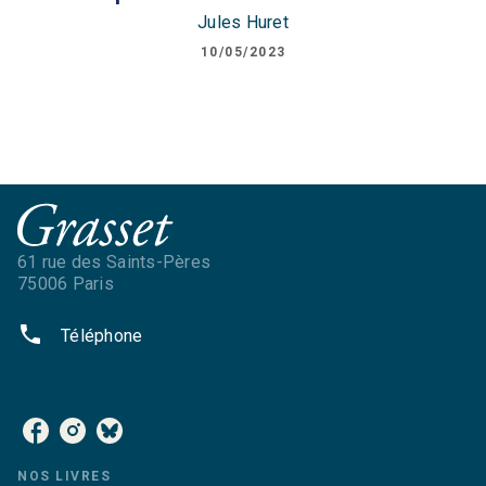
Jules Huret
10/05/2023
61 rue des Saints-Pères
75006 Paris
phone
Téléphone
NOS RÉSEAUX
NOS LIVRES