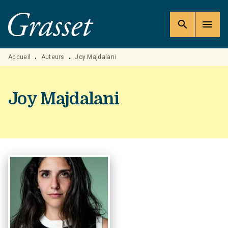
MENU
RECHERCHE
CONTENU
search
menu
PIED DE PAGE
Accueil
Auteurs
Joy Majdalani
•
•
Joy Majdalani