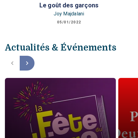
Le goût des garçons
Joy Majdalani
05/01/2022
Actualités & Événements
navigate_before
navigate_next