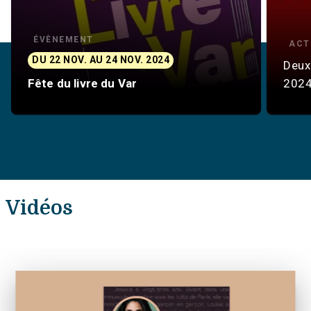
ÉVÈNEMENT
ACT
DU 22 NOV. AU 24 NOV. 2024
Deux
Fête du livre du Var
202
Vidéos