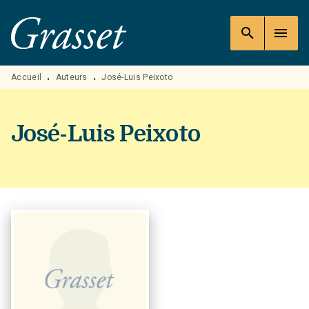
MENU
RECHERCHE
CONTENU
search
menu
PIED DE PAGE
Accueil
Auteurs
José-Luis Peixoto
•
•
José-Luis Peixoto