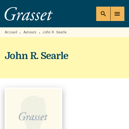
MENU
RECHERCHE
CONTENU
search
menu
PIED DE PAGE
Accueil
Auteurs
John R. Searle
•
•
John R. Searle