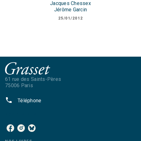
Jacques Chessex
Jérôme Garcin
25/01/2012
61 rue des Saints-Pères
75006 Paris
phone
Téléphone
NOS RÉSEAUX