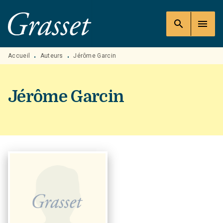
MENU
RECHERCHE
CONTENU
search
menu
PIED DE PAGE
Accueil
Auteurs
Jérôme Garcin
•
•
Jérôme Garcin