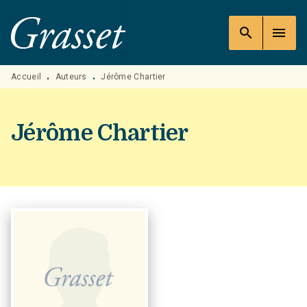
MENU
RECHERCHE
CONTENU
search
menu
PIED DE PAGE
Accueil
Auteurs
Jérôme Chartier
•
•
Jérôme Chartier