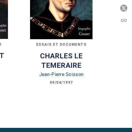
P
link
C
S
ESSAIS ET DOCUMENTS
NT
CHARLES LE
TEMERAIRE
Jean-Pierre Soisson
09/04/1997