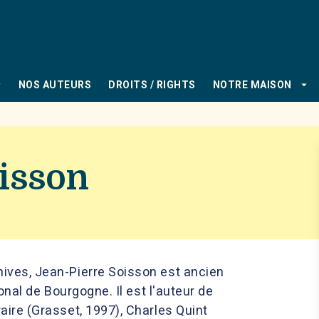
PIED DE PAGE
_down
arrow_drop_down
NOS AUTEURS
DROITS / RIGHTS
NOTRE MAISON
oisson
hives, Jean-Pierre Soisson est ancien
ional de Bourgogne. Il est l'auteur de
aire (Grasset, 1997), Charles Quint