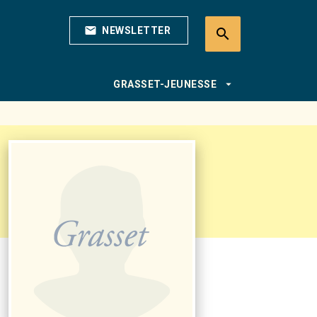
mail
NEWSLETTER
search
search
arrow_drop_down
GRASSET-JEUNESSE