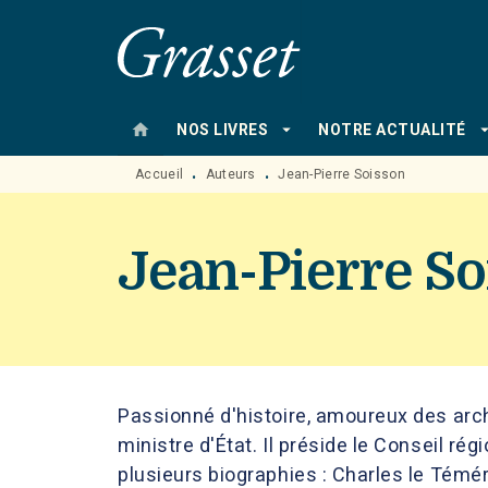
MENU
RECHERCHE
CONTENU
home
arrow_drop_down
arrow_drop
NOS LIVRES
NOTRE ACTUALITÉ
Accueil
Auteurs
Jean-Pierre Soisson
•
•
Jean-Pierre S
Passionné d'histoire, amoureux des arc
ministre d'État. Il préside le Conseil rég
plusieurs biographies : Charles le Témér