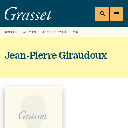
MENU
RECHERCHE
CONTENU
search
menu
PIED DE PAGE
Accueil
Auteurs
Jean-Pierre Giraudoux
•
•
Jean-Pierre Giraudoux