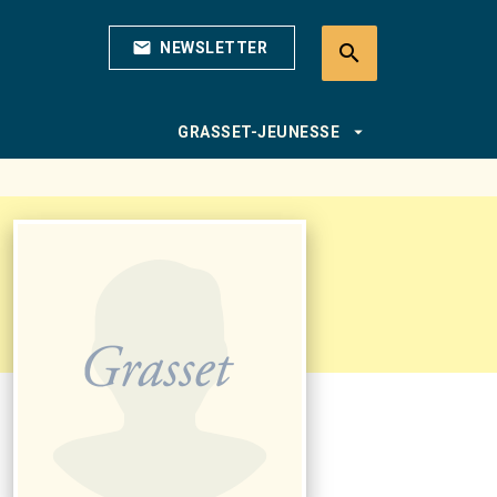
mail
NEWSLETTER
search
search
arrow_drop_down
GRASSET-JEUNESSE