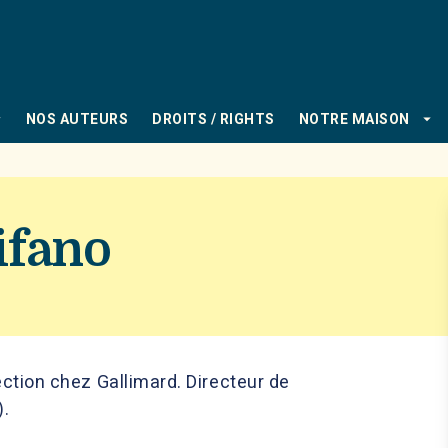
PIED DE PAGE
_down
arrow_drop_down
NOS AUTEURS
DROITS / RIGHTS
NOTRE MAISON
ifano
ection chez Gallimard. Directeur de
).