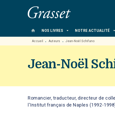
MENU
RECHERCHE
CONTENU
home
arrow_drop_down
arrow_drop
NOS LIVRES
NOTRE ACTUALITÉ
Accueil
Auteurs
Jean-Noël Schifano
•
•
Jean-Noël Sch
Romancier, traducteur, directeur de coll
l'Institut français de Naples (1992-1998