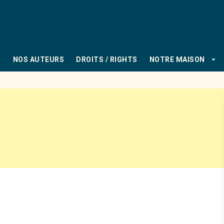
PIED DE PAGE
_down
arrow_drop_down
NOS AUTEURS
DROITS / RIGHTS
NOTRE MAISON