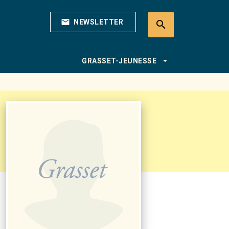
mail
NEWSLETTER
search
search
arrow_drop_down
GRASSET-JEUNESSE