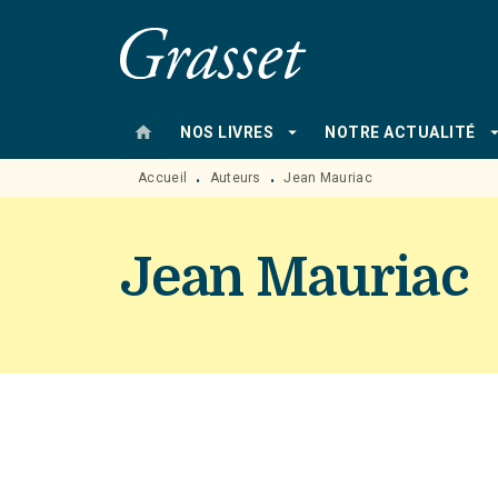
MENU
RECHERCHE
CONTENU
home
arrow_drop_down
arrow_drop
NOS LIVRES
NOTRE ACTUALITÉ
Accueil
Auteurs
Jean Mauriac
•
•
Jean Mauriac