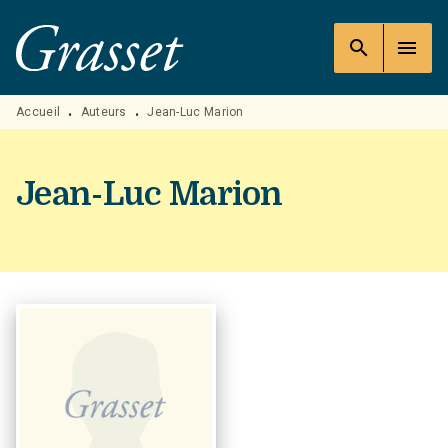
MENU
RECHERCHE
CONTENU
search
menu
PIED DE PAGE
Accueil
Auteurs
Jean-Luc Marion
•
•
Jean-Luc Marion