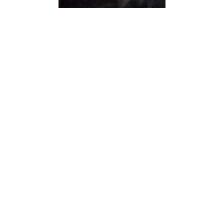
ESSAIS ET DOCUMENTS
Le phénomène érotique
Jean-Luc Marion
19/03/2003