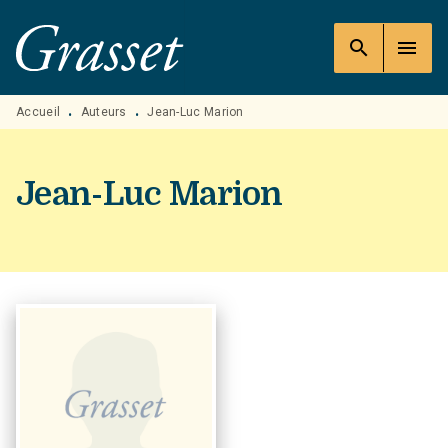
MENU
RECHERCHE
CONTENU
search
menu
PIED DE PAGE
Accueil
Auteurs
Jean-Luc Marion
•
•
Jean-Luc Marion