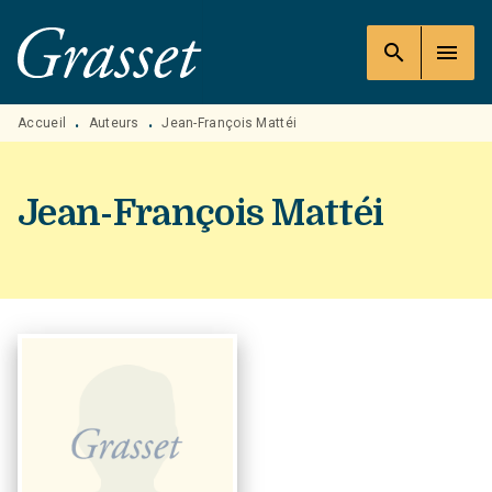
MENU
RECHERCHE
CONTENU
search
menu
PIED DE PAGE
Accueil
Auteurs
Jean-François Mattéi
•
•
Jean-François Mattéi