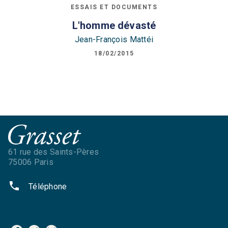
ESSAIS ET DOCUMENTS
L'homme dévasté
Jean-François Mattéi
18/02/2015
61 rue des Saints-Pères
75006 Paris
phone
Téléphone
NOS RÉSEAUX