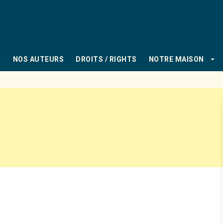
PIED DE PAGE
_down
arrow_drop_down
NOS AUTEURS
DROITS / RIGHTS
NOTRE MAISON