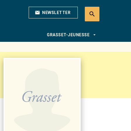
mail
NEWSLETTER
search
search
arrow_drop_down
GRASSET-JEUNESSE