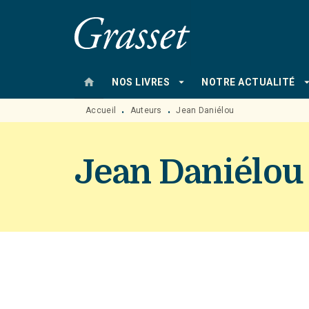
MENU
RECHERCHE
CONTENU
home
arrow_drop_down
arrow_drop
NOS LIVRES
NOTRE ACTUALITÉ
Accueil
Auteurs
Jean Daniélou
•
•
Jean Daniélou