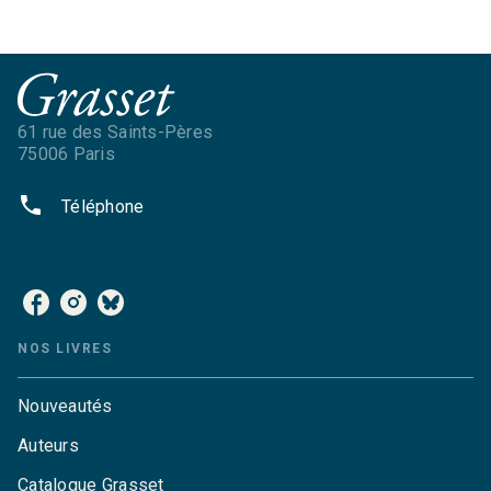
61 rue des Saints-Pères
75006 Paris
phone
Téléphone
NOS RÉSEAUX
NOS LIVRES
Nouveautés
Auteurs
Catalogue Grasset