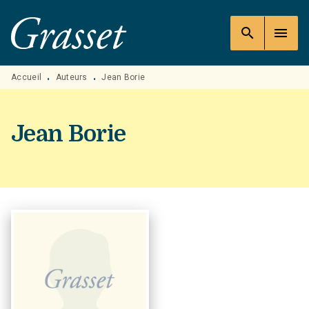
MENU
RECHERCHE
CONTENU
search
menu
PIED DE PAGE
Accueil
Auteurs
Jean Borie
•
•
Jean Borie