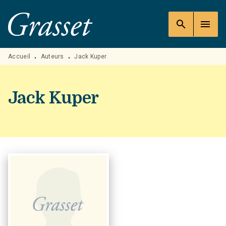
MENU
RECHERCHE
CONTENU
search
menu
PIED DE PAGE
Accueil
Auteurs
Jack Kuper
•
•
Jack Kuper