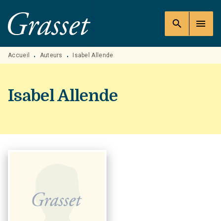
MENU
RECHERCHE
CONTENU
search
menu
PIED DE PAGE
Accueil
Auteurs
Isabel Allende
•
•
Isabel Allende