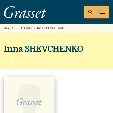
MENU
RECHERCHE
CONTENU
search
menu
PIED DE PAGE
Accueil
Auteurs
Inna SHEVCHENKO
•
•
Inna SHEVCHENKO