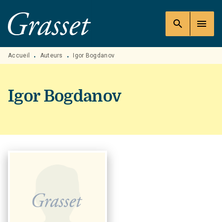
MENU
RECHERCHE
CONTENU
search
menu
PIED DE PAGE
Accueil
Auteurs
Igor Bogdanov
•
•
Igor Bogdanov