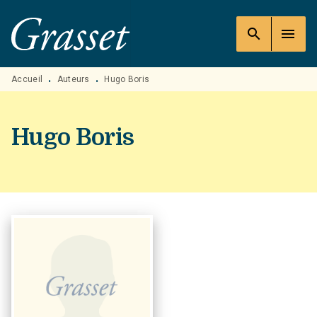
MENU
RECHERCHE
CONTENU
search
menu
PIED DE PAGE
Accueil
Auteurs
Hugo Boris
•
•
Hugo Boris