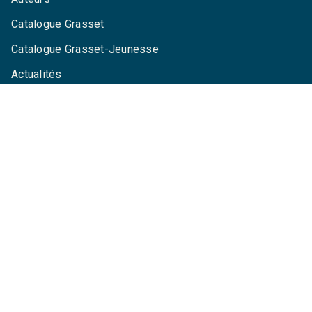
Catalogue Grasset
Catalogue Grasset-Jeunesse
Actualités
Agenda
LA MAISON
Qui sommes-nous ?
Contactez-nous
Questions fréquentes
Envoyer un manuscrit
Service de presse
Droits