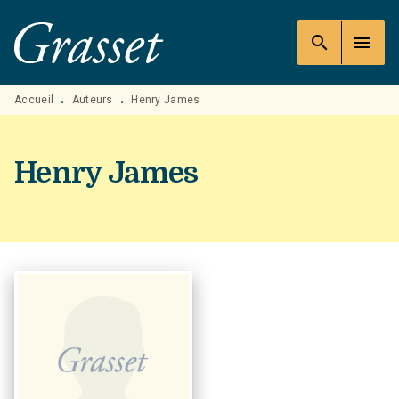
MENU
RECHERCHE
CONTENU
search
menu
PIED DE PAGE
Accueil
Auteurs
Henry James
•
•
Henry James