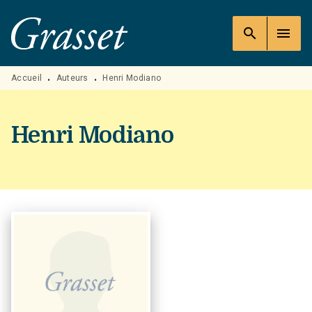
MENU
RECHERCHE
CONTENU
search
menu
PIED DE PAGE
Accueil
Auteurs
Henri Modiano
•
•
Henri Modiano