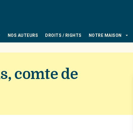
PIED DE PAGE
_down
arrow_drop_down
NOS AUTEURS
DROITS / RIGHTS
NOTRE MAISON
s, comte de