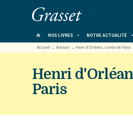
MENU
RECHERCHE
CONTENU
home
arrow_drop_down
arrow_drop
NOS LIVRES
NOTRE ACTUALITÉ
Accueil
Auteurs
Henri d'Orléans, comte de Paris
•
•
Henri d'Orléan
Paris