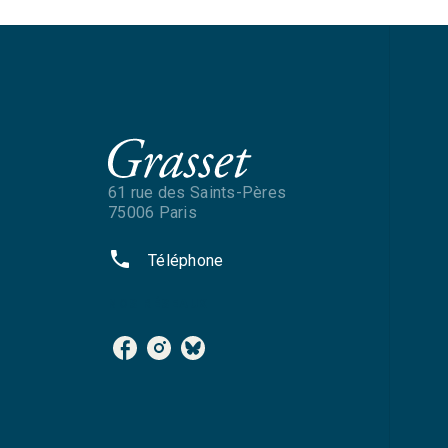
61 rue des Saints-Pères
75006 Paris
phone
Téléphone
NOS RÉSEAUX