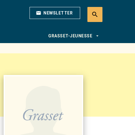
mail
NEWSLETTER
search
search
arrow_drop_down
GRASSET-JEUNESSE