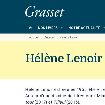
MENU
RECHERCHE
CONTENU
home
arrow_drop_down
arrow_drop
NOS LIVRES
NOTRE ACTUALITÉ
Accueil
Auteurs
Hélène Lenoir
•
•
Hélène Lenoir
Hélène Lenoir est née en 1955. Elle vit 
Auteur d’une dizaine de titres chez Minu
tour
(2017) et
Tilleul
(2015).