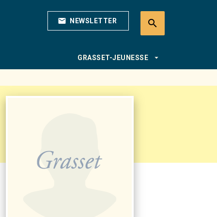
mail
NEWSLETTER
search
search
arrow_drop_down
GRASSET-JEUNESSE