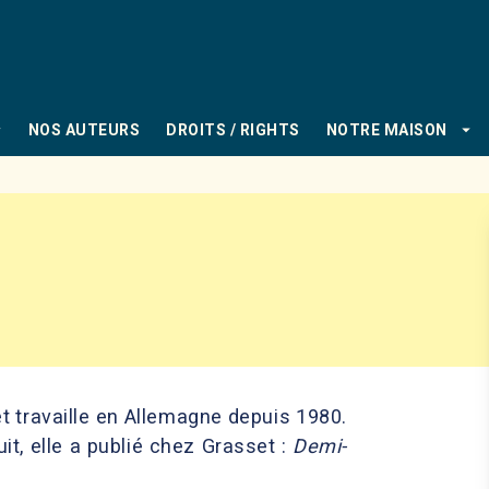
PIED DE PAGE
_down
arrow_drop_down
NOS AUTEURS
DROITS / RIGHTS
NOTRE MAISON
et travaille en Allemagne depuis 1980.
it, elle a publié chez Grasset :
Demi-