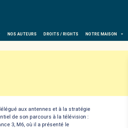
PIED DE PAGE
_down
arrow_drop_down
NOS AUTEURS
DROITS / RIGHTS
NOTRE MAISON
délégué aux antennes et à la stratégie
entiel de son parcours à la télévision :
ce 3, M6, où il a présenté le