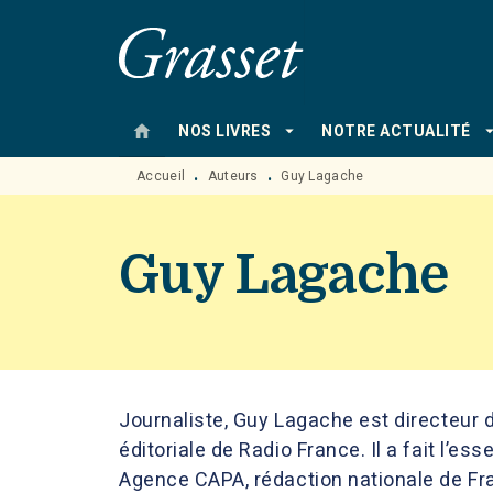
MENU
RECHERCHE
CONTENU
home
arrow_drop_down
arrow_drop
NOS LIVRES
NOTRE ACTUALITÉ
Accueil
Auteurs
Guy Lagache
•
•
Guy Lagache
Journaliste, Guy Lagache est directeur 
éditoriale de Radio France. Il a fait l’ess
Agence CAPA, rédaction nationale de Fran