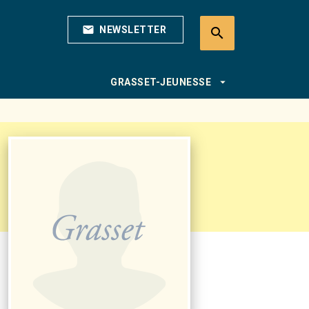
mail
NEWSLETTER
search
search
arrow_drop_down
GRASSET-JEUNESSE