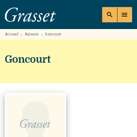
MENU
RECHERCHE
CONTENU
search
menu
PIED DE PAGE
Accueil
Auteurs
Goncourt
•
•
Goncourt