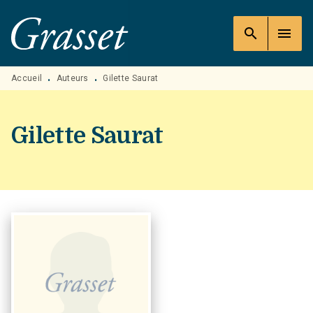
MENU
RECHERCHE
CONTENU
search
menu
PIED DE PAGE
Accueil
Auteurs
Gilette Saurat
•
•
Gilette Saurat