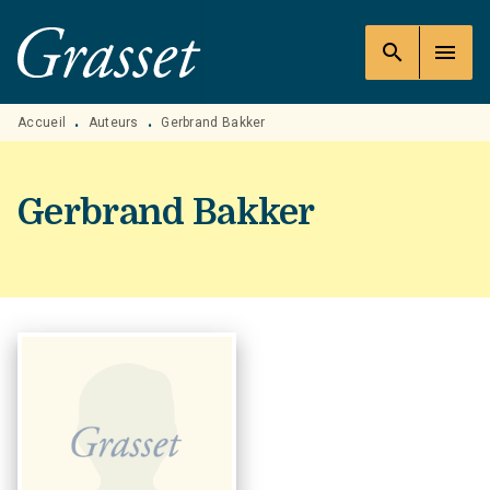
MENU
RECHERCHE
CONTENU
search
menu
PIED DE PAGE
Accueil
Auteurs
Gerbrand Bakker
•
•
Gerbrand Bakker