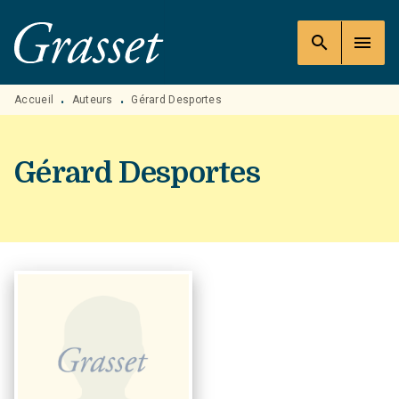
MENU
RECHERCHE
CONTENU
search
menu
PIED DE PAGE
Accueil
Auteurs
Gérard Desportes
•
•
Gérard Desportes