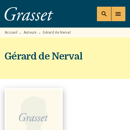
MENU
RECHERCHE
CONTENU
search
menu
PIED DE PAGE
Accueil
Auteurs
Gérard de Nerval
•
•
Gérard de Nerval