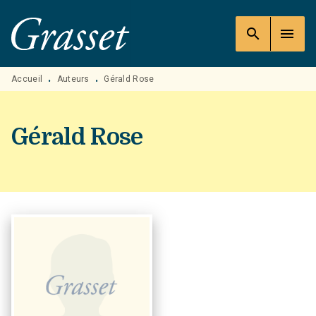
MENU
RECHERCHE
CONTENU
search
menu
PIED DE PAGE
Accueil
Auteurs
Gérald Rose
•
•
Gérald Rose