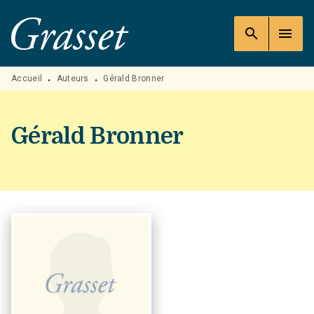
MENU
RECHERCHE
CONTENU
search
menu
PIED DE PAGE
Accueil
Auteurs
Gérald Bronner
•
•
Gérald Bronner