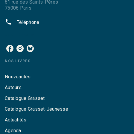
61 rue des Saints-Pères
75006 Paris
phone
Téléphone
NOS RÉSEAUX
NOS LIVRES
Nouveautés
Auteurs
Catalogue Grasset
Catalogue Grasset-Jeunesse
Actualités
Agenda