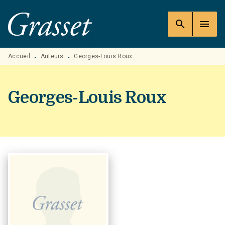
MENU
RECHERCHE
CONTENU
search
menu
PIED DE PAGE
Accueil
Auteurs
Georges-Louis Roux
•
•
Georges-Louis Roux