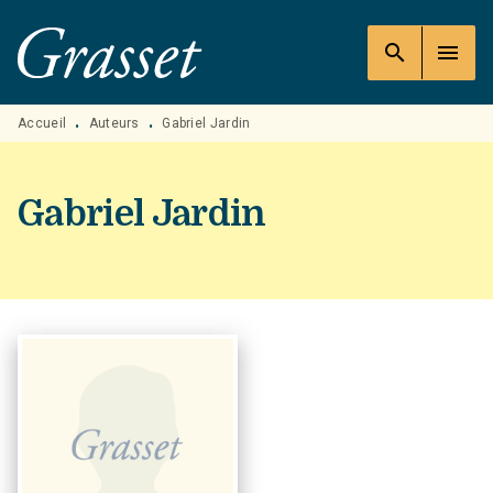
MENU
RECHERCHE
CONTENU
search
menu
PIED DE PAGE
Accueil
Auteurs
Gabriel Jardin
•
•
Gabriel Jardin