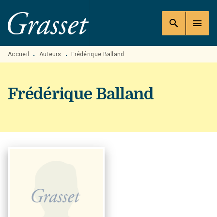
MENU
RECHERCHE
CONTENU
search
menu
PIED DE PAGE
Accueil
Auteurs
Frédérique Balland
•
•
Frédérique Balland