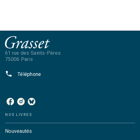
61 rue des Saints-Pères
75006 Paris
phone
Téléphone
NOS RÉSEAUX
NOS LIVRES
Nouveautés