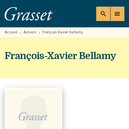
MENU
RECHERCHE
CONTENU
search
menu
PIED DE PAGE
Accueil
Auteurs
François-Xavier Bellamy
•
•
François-Xavier Bellamy