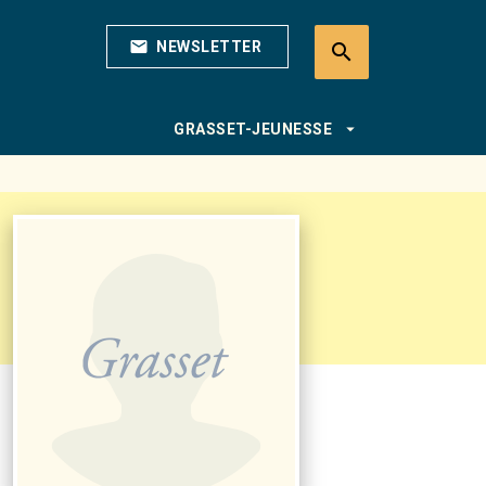
mail
NEWSLETTER
search
search
arrow_drop_down
GRASSET-JEUNESSE