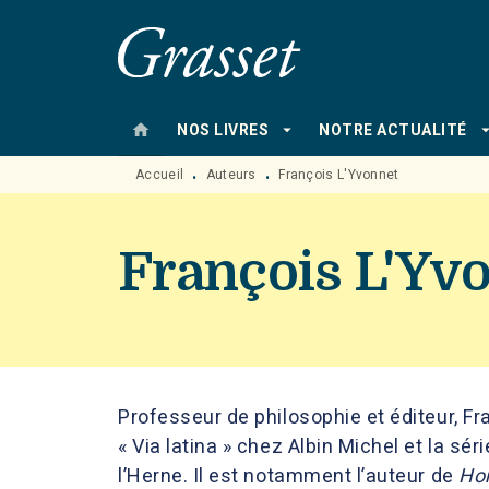
MENU
RECHERCHE
CONTENU
home
arrow_drop_down
arrow_drop
NOS LIVRES
NOTRE ACTUALITÉ
Accueil
Auteurs
François L'Yvonnet
•
•
François L'Yv
Professeur de philosophie et éditeur, Fra
« Via latina » chez Albin Michel et la sér
l’Herne. Il est notamment l’auteur de
Hom