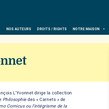
PIED DE PAGE
_down
arrow_drop_down
NOS AUTEURS
DROITS / RIGHTS
NOTRE MAISON
onnet
nçois L’Yvonnet dirige la collection
ie
Philosophie
des « Carnets » de
o Comicus ou l'intégrisme de la