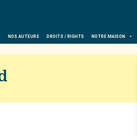
PIED DE PAGE
_down
arrow_drop_down
NOS AUTEURS
DROITS / RIGHTS
NOTRE MAISON
d