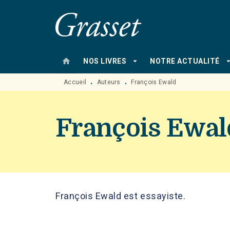
MENU
RECHERCHE
CONTENU
home
arrow_drop_down
arrow_drop
NOS LIVRES
NOTRE ACTUALITÉ
Accueil
Auteurs
François Ewald
•
•
François Ewal
François Ewald est essayiste.