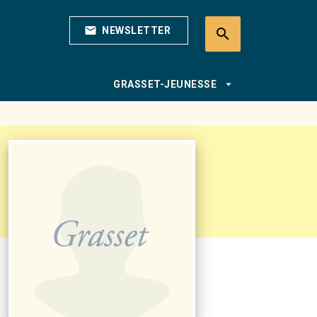
mail
NEWSLETTER
search
search
arrow_drop_down
GRASSET-JEUNESSE