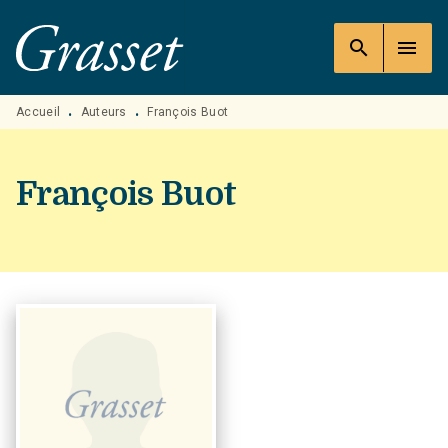
MENU
RECHERCHE
CONTENU
search
menu
PIED DE PAGE
Accueil
Auteurs
François Buot
•
•
François Buot