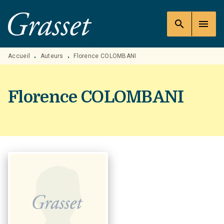
MENU
RECHERCHE
CONTENU
search
menu
PIED DE PAGE
Accueil
Auteurs
Florence COLOMBANI
•
•
Florence COLOMBANI