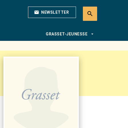
mail
NEWSLETTER
search
search
arrow_drop_down
GRASSET-JEUNESSE