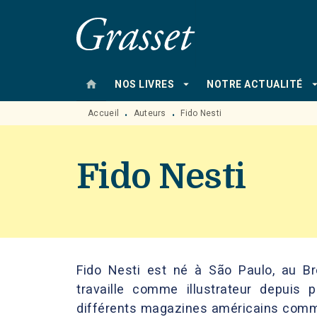
MENU
RECHERCHE
CONTENU
home
arrow_drop_down
arrow_drop
NOS LIVRES
NOTRE ACTUALITÉ
Accueil
Auteurs
Fido Nesti
•
•
Fido Nesti
Fido Nesti est né à São Paulo, au Brés
travaille comme illustrateur depuis 
différents magazines américains comme