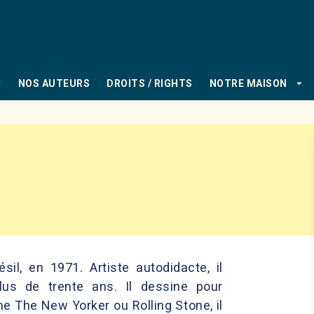
PIED DE PAGE
_down
arrow_drop_down
NOS AUTEURS
DROITS / RIGHTS
NOTRE MAISON
il, en 1971. Artiste autodidacte, il
plus de trente ans. Il dessine pour
 The New Yorker ou Rolling Stone, il