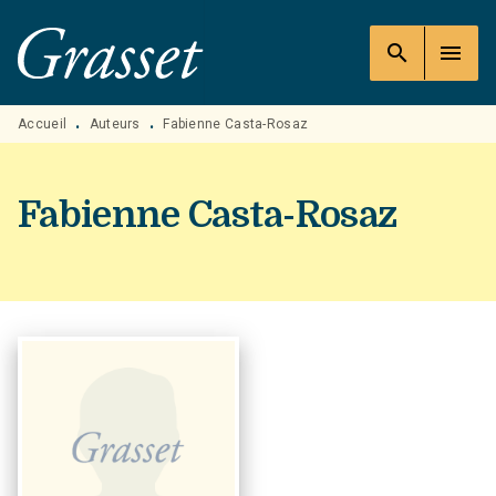
MENU
RECHERCHE
CONTENU
search
menu
PIED DE PAGE
Accueil
Auteurs
Fabienne Casta-Rosaz
•
•
Fabienne Casta-Rosaz