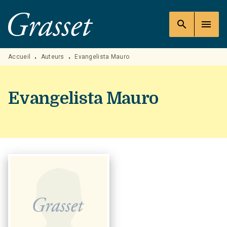
MENU
RECHERCHE
CONTENU
search
menu
PIED DE PAGE
Accueil
Auteurs
Evangelista Mauro
•
•
Evangelista Mauro