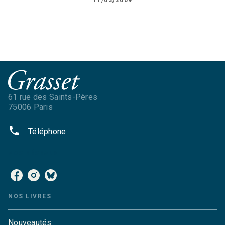
61 rue des Saints-Pères
75006 Paris
phone
Téléphone
NOS RÉSEAUX
NOS LIVRES
Nouveautés