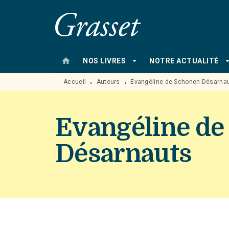
MENU
RECHERCHE
CONTENU
home
arrow_drop_down
arrow_drop
NOS LIVRES
NOTRE ACTUALITÉ
Accueil
Auteurs
Evangéline de Schonen-Désarna
•
•
Evangéline de
Désarnauts