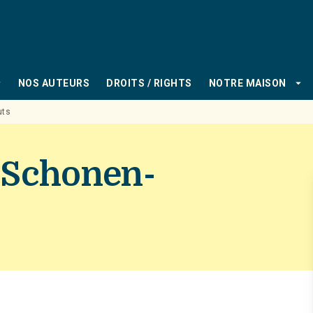
PIED DE PAGE
_down
arrow_drop_down
NOS AUTEURS
DROITS / RIGHTS
NOTRE MAISON
uts
 Schonen-