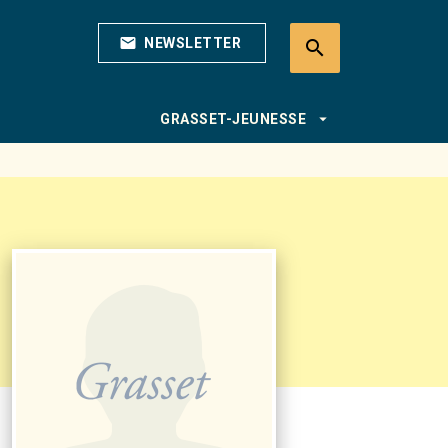
mail
NEWSLETTER
search
search
arrow_drop_down
GRASSET-JEUNESSE