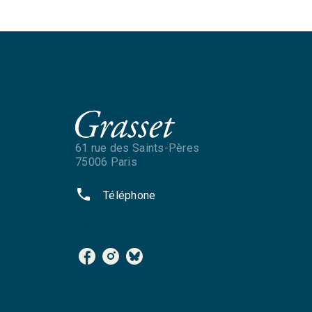
61 rue des Saints-Pères
75006 Paris
phone
Téléphone
NOS RÉSEAUX