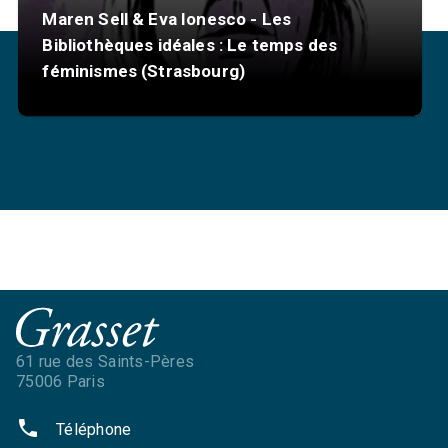
Maren Sell & Eva Ionesco - Les
Bibliothèques idéales : Le temps des
féminismes (Strasbourg)
61 rue des Saints-Pères
75006 Paris
phone
Téléphone