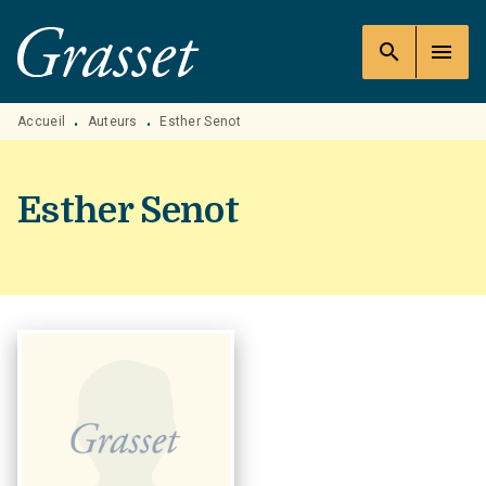
MENU
RECHERCHE
CONTENU
search
menu
PIED DE PAGE
Accueil
Auteurs
Esther Senot
•
•
Esther Senot