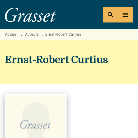
MENU
RECHERCHE
CONTENU
search
menu
PIED DE PAGE
Accueil
Auteurs
Ernst-Robert Curtius
•
•
Ernst-Robert Curtius