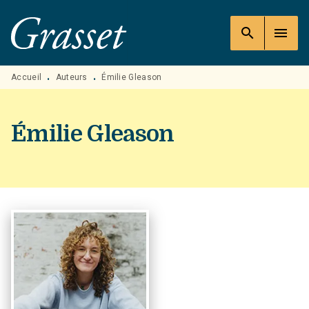
MENU
RECHERCHE
CONTENU
search
menu
PIED DE PAGE
Accueil
Auteurs
Émilie Gleason
•
•
Émilie Gleason